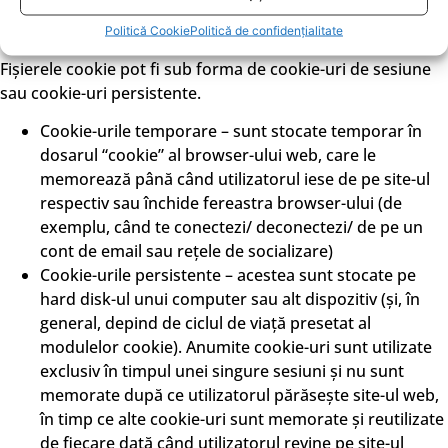
ajunge mai ușor la clienții noștri.
Toate aceste date sunt date statistice, anonimizate.
Politică Cookie
Politică de confidențialitate
Fișierele cookie pot fi sub forma de cookie-uri de sesiune
sau cookie-uri persistente.
Cookie-urile temporare – sunt stocate temporar în
dosarul “cookie” al browser-ului web, care le
memorează până când utilizatorul iese de pe site-ul
respectiv sau închide fereastra browser-ului (de
exemplu, când te conectezi/ deconectezi/ de pe un
cont de email sau rețele de socializare)
Cookie-urile persistente – acestea sunt stocate pe
hard disk-ul unui computer sau alt dispozitiv (și, în
general, depind de ciclul de viață presetat al
modulelor cookie). Anumite cookie-uri sunt utilizate
exclusiv în timpul unei singure sesiuni și nu sunt
memorate după ce utilizatorul părăsește site-ul web,
în timp ce alte cookie-uri sunt memorate și reutilizate
de fiecare dată când utilizatorul revine pe site-ul