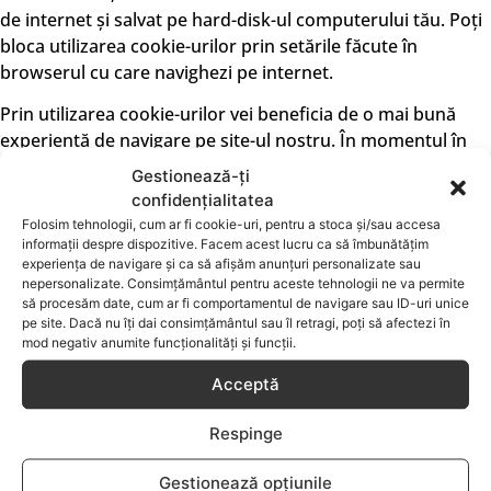
de internet și salvat pe hard-disk-ul computerului tău. Poți
bloca utilizarea cookie-urilor prin setările făcute în
browserul cu care navighezi pe internet.
Prin utilizarea cookie-urilor vei beneficia de o mai bună
experiență de navigare pe site-ul nostru. În momentul în
care un utilizator accesează site-ul nostru www.KLAIN.ro,
Gestionează-ți
noi stocăm informații precum: adresa de IP, pagini
confidențialitatea
vizualizate, site-ul de la care ai ajuns pe site-ul nostru,
Folosim tehnologii, cum ar fi cookie-uri, pentru a stoca și/sau accesa
informații din cookies și alte date tehnice pe care le
informații despre dispozitive. Facem acest lucru ca să îmbunătățim
experiența de navigare și ca să afișăm anunțuri personalizate sau
utilizăm strict pentru următoarele scopuri:
nepersonalizate. Consimțământul pentru aceste tehnologii ne va permite
să procesăm date, cum ar fi comportamentul de navigare sau ID-uri unice
Monitorizarea accesului pentru a menține securitatea
pe site. Dacă nu îți dai consimțământul sau îl retragi, poți să afectezi în
site-ului și pentru a detecta accesări potențial
mod negativ anumite funcționalități și funcții.
periculoase ale site-ului nostru.
Acceptă
Analiza traficului și surselor de trafic către site-ul
nostru, utilizând servicii de analiză cu scopul de a
Respinge
îmbunătăți serviciile oferite de către noi și de a
coordona strategia de imagine/marketing pentru a
Gestionează opțiunile