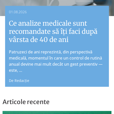
01.08.2026
Ce analize medicale sunt
recomandate să îți faci după
vârsta de 40 de ani
Patruzeci de ani reprezintă, din perspectivă
medicală, momentul în care un control de rutină
anual devine mai mult decât un gest preventiv —
este, ...
De
Redacție
Articole recente