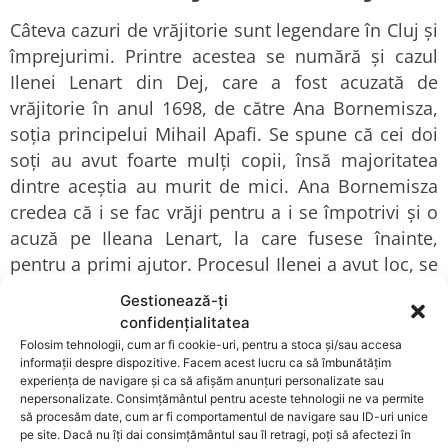
Câteva cazuri de vrăjitorie sunt legendare în Cluj și
împrejurimi. Printre acestea se numără și cazul
Ilenei Lenart din Dej, care a fost acuzată de
vrăjitorie în anul 1698, de către Ana Bornemisza,
soția principelui Mihail Apafi. Se spune că cei doi
soți au avut foarte mulți copii, însă majoritatea
dintre aceștia au murit de mici. Ana Bornemisza
credea că i se fac vrăji pentru a i se împotrivi și o
acuză pe Ileana Lenart, la care fusese înainte,
pentru a primi ajutor. Procesul Ilenei a avut loc, se
pare, între 5 și 8 august, iar sentința a fost arderea
Gestionează-ți
pe rug. În timpul principelui Mihail Apafi s-au
confidențialitatea
înregistrat cele mai multe execuții pentru
Folosim tehnologii, cum ar fi cookie-uri, pentru a stoca și/sau accesa
informații despre dispozitive. Facem acest lucru ca să îmbunătățim
vrăjitorie.
experiența de navigare și ca să afișăm anunțuri personalizate sau
nepersonalizate. Consimțământul pentru aceste tehnologii ne va permite
O altă femeie executată în aceeași perioadă, tot
să procesăm date, cum ar fi comportamentul de navigare sau ID-uri unice
pentru vrăjitorie, este și Barbara Szanisló, care a
pe site. Dacă nu îți dai consimțământul sau îl retragi, poți să afectezi în