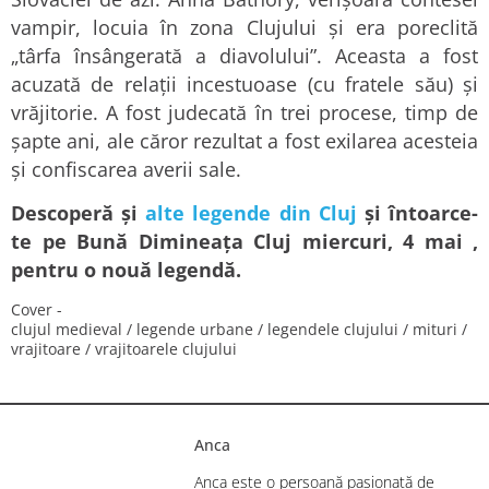
vampir, locuia în zona Clujului și era poreclită
„târfa însângerată a diavolului”. Aceasta a fost
acuzată de relații incestuoase (cu fratele său) și
vrăjitorie. A fost judecată în trei procese, timp de
șapte ani, ale căror rezultat a fost exilarea acesteia
și confiscarea averii sale.
Descoperă și
alte legende din Cluj
și întoarce-
te pe Bună Dimineața Cluj miercuri, 4 mai ,
pentru o nouă legendă.
Cover -
clujul medieval
/
legende urbane
/
legendele clujului
/
mituri
/
vrajitoare
/
vrajitoarele clujului
Anca
Anca este o persoană pasionată de