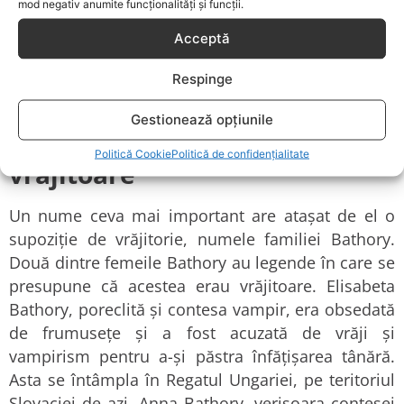
mod negativ anumite funcționalități și funcții.
fost acuzată de vrăjitorie de trei ori. Ea a fost
considerată nevinovată în primele două procese
Acceptă
care i-au fost intentate, trecând chiar proba cu
Respinge
apa, însă datorită acuzațiilor repetate, aceasta a
fost arsă pe rug, în cele din urmă.
Gestionează opțiunile
Anna Bathory, contesa
Politică Cookie
Politică de confidențialitate
vrăjitoare
Un nume ceva mai important are atașat de el o
supoziție de vrăjitorie, numele familiei Bathory.
Două dintre femeile Bathory au legende în care se
presupune că acestea erau vrăjitoare. Elisabeta
Bathory, poreclită și contesa vampir, era obsedată
de frumusețe și a fost acuzată de vrăji și
vampirism pentru a-și păstra înfățișarea tânără.
Asta se întâmpla în Regatul Ungariei, pe teritoriul
Slovaciei de azi. Anna Bathory, verișoara contesei