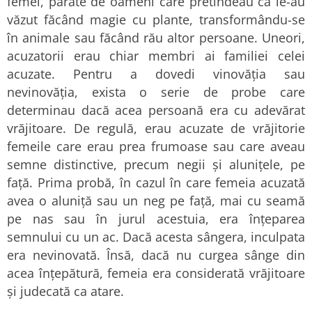
femei, pârâte de oameni care pretindeau că le-au
văzut făcând magie cu plante, transformându-se
în animale sau făcând rău altor persoane. Uneori,
acuzatorii erau chiar membri ai familiei celei
acuzate. Pentru a dovedi vinovăția sau
nevinovăția, exista o serie de probe care
determinau dacă acea persoană era cu adevărat
vrăjitoare. De regulă, erau acuzate de vrăjitorie
femeile care erau prea frumoase sau care aveau
semne distinctive, precum negii și alunițele, pe
față. Prima probă, în cazul în care femeia acuzată
avea o aluniță sau un neg pe față, mai cu seamă
pe nas sau în jurul acestuia, era înțeparea
semnului cu un ac. Dacă acesta sângera, inculpata
era nevinovată. Însă, dacă nu curgea sânge din
acea înțepătură, femeia era considerată vrăjitoare
și judecată ca atare.