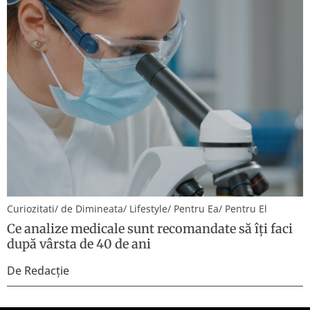
A
S
p
Curiozitati
/
de Dimineata
/
Lifestyle
/
Pentru Ea
/
Pentru El
Ce analize medicale sunt recomandate să îți faci
după vârsta de 40 de ani
De
Redacție