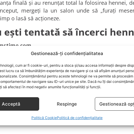
ţa finală şi au renunţat total la folosirea hennei, de
 început, mergeţi la un salon unde să „furaţi mese
timp o lasă să acţioneze.
 eşti tentată să încerci hen
mstime.com
/
par
/
vopsea
/
vopsit
Gestionează-ți confidențialitatea
hnologii, cum ar fi cookie-uri, pentru a stoca și/sau accesa informații despre disp
st lucru ca să îmbunătățim experiența de navigare și ca să afișăm anunțuri pers
sonalizate. Consimțământul pentru aceste tehnologii ne va permite să procesăm 
comportamentul de navigare sau ID-uri unice pe site. Dacă nu îți dai consimțământ
oți să afectezi în mod negativ anumite funcționalități și funcții.
s. Fiecare oraș nou pe care îl vizitează, o ajută să desc
curile și sfaturile pe care le-a descoperit de-a lungul ani
Acceptă
Respinge
Gestionează opț
Politică Cookie
Politică de confidențialitate