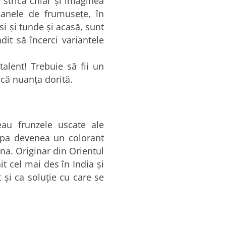
 strica chiar şi imaginea
anele de frumuseţe, în
si şi tunde şi acasă, sunt
dit să încerci variantele
alent! Trebuie să fii un
scă nuanţa dorită.
eau frunzele uscate ale
apa devenea un colorant
na. Originar din Orientul
it cel mai des în India şi
şi ca soluţie cu care se