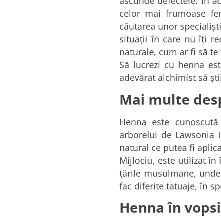
ascunde defectele. În ac
celor mai frumoase fe
căutarea unor specialişti
situaţii în care nu îţi 
naturale, cum ar fi să t
Să lucrezi cu henna est
adevărat alchimist să şt
Mai multe des
Henna este cunoscută d
arborelui de Lawsonia 
natural ce putea fi apli
Mijlociu, este utilizat î
ţările musulmane, unde 
fac diferite tatuaje, în 
Henna în vopsi