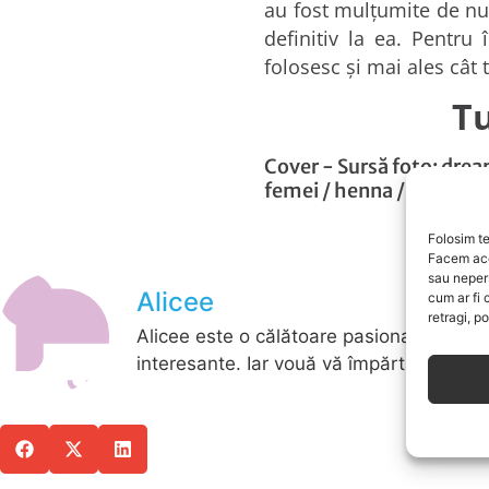
au fost mulţumite de nuan
definitiv la ea. Pentru
folosesc şi mai ales cât 
Tu
Cover - Sursă foto:
drea
femei
/
henna
/
natural
Folosim te
Facem ace
sau neper
Alicee
cum ar fi 
retragi, p
Alicee este o călătoare pasionată de scri
interesante. Iar vouă vă împărtășește tru