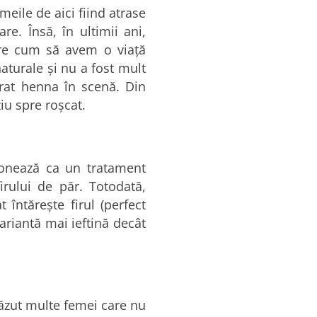
eile de aici fiind atrase
e. Însă, în ultimii ani,
pre cum să avem o viaţă
urale şi nu a fost mult
trat henna în scenă. Din
iu spre roşcat.
ţionează ca un tratament
irului de păr. Totodată,
întăreşte firul (perfect
variantă mai ieftină decât
văzut multe femei care nu