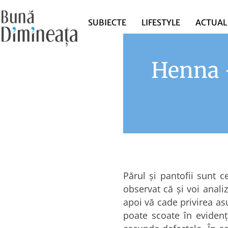
SUBIECTE
LIFESTYLE
ACTUAL
Henna –
Părul şi pantofii sunt c
observat că şi voi anali
apoi vă cade privirea asu
poate scoate în evidenţ