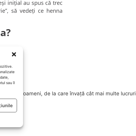
şi iniţial au spus că trec
rie”, să vedeţi ce henna
na?
ozitive.
onalizate
date,
ul sau îl
opere noi oameni, de la care învață cât mai multe lucruri
lor.
iunile