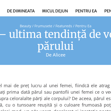
DE DIMINEATA
MICUL DEJUN
PENTRU EA
PE
Beauty / Frumusete
/
Featureds
/
Pentru Ea
 ultima tendinţă de v
părului
De
Alicee
el mai de preţ lucru al unei femei, fiindcă ele atrag 
zaţi prima dată părul sau pantofii unei femei ce o ve
pra celoralalte părţi ale corpului? De aceea, părul es
ă, cu o tunsoare reuşită şi o culoare frumoasă poţ