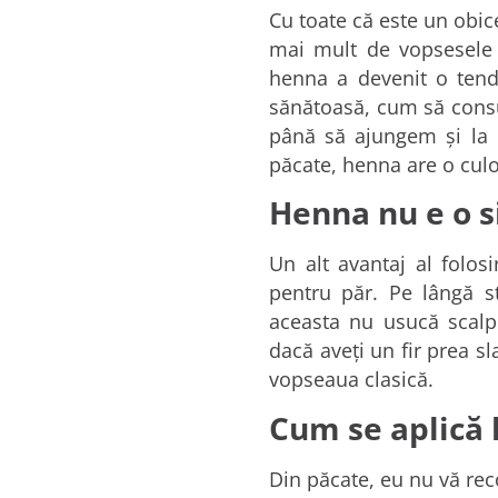
Cu toate că este un obic
mai mult de vopsesele c
henna a devenit o tend
sănătoasă, cum să cons
până să ajungem şi la p
păcate, henna are o culo
Henna nu e o 
Un alt avantaj al folos
pentru păr. Pe lângă st
aceasta nu usucă scalpu
dacă aveţi un fir prea sl
vopseaua clasică.
Cum se aplică
Din păcate, eu nu vă rec