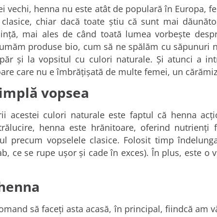
ei vechi, henna nu este atât de populară în Europa, fem
lasice, chiar dacă toate ştiu că sunt mai dăunătoar
inţă, mai ales de când toată lumea vorbeşte des
umăm produse bio, cum să ne spălăm cu săpunuri nat
ăr şi la vopsitul cu culori naturale. Şi atunci a in
are care nu e îmbrăţişată de multe femei, un cărămiz
simplă vopsea
irii acestei culori naturale este faptul că henna ac
rălucire, henna este hrănitoare, oferind nutrienţi f
l precum vopselele clasice. Folosit timp îndelungat 
ab, ce se rupe uşor şi cade în exces). În plus, este o 
 henna
omand să faceţi asta acasă, în principal, fiindcă am 