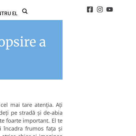
NTRU EL
opsire a
cel mai tare atenţia. Aţi
deţi pe stradă şi de-abia
te foarte important. El te
i încadra frumos faţa şi