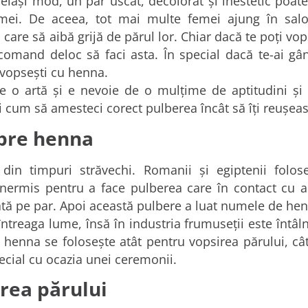
elași mod, un păr uscat, decolorat şi inestetic poate
mei. De aceea, tot mai multe femei ajung în salo
 care să aibă grijă de părul lor. Chiar dacă te poţi vop
recomand deloc să faci asta. În special dacă te-ai gân
e vopseşti cu henna.
e o artă şi e nevoie de o mulţime de aptitudini şi t
ii cum să amesteci corect pulberea încât să îţi reuşea
pre henna
in timpuri străvechi. Romanii şi egiptenii folos
Inermis pentru a face pulberea care în contact cu 
cată pe par. Apoi această pulbere a luat numele de hen
n întreaga lume, însă în industria frumuseţii este întâln
henna se foloseşte atât pentru vopsirea părului, cât 
special cu ocazia unei ceremonii.
rea părului