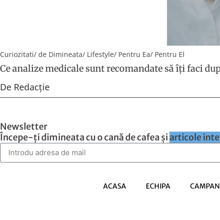
Curiozitati
/
de Dimineata
/
Lifestyle
/
Pentru Ea
/
Pentru El
Ce analize medicale sunt recomandate să îți faci dup
De
Redacție
Newsletter
Începe-ți dimineata cu o cană de cafea și
articole int
ACASA
ECHIPA
CAMPANI