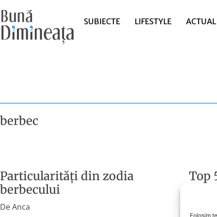
SUBIECTE
LIFESTYLE
ACTUAL
berbec
Particularități din zodia
Top 
berbecului
De
Cosm
De
Anca
Astrol
Folosim te