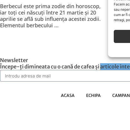
destul
Facem ace
Berbecul este prima zodie din horoscop,
sau neper
contur
iar toți cei născuți între 21 martie și 20
cum ar fi 
Probabi
aprilie se află sub influența acestei zodii.
retragi, p
născuți
Elementul berbecului ...
Newsletter
Începe-ți dimineata cu o cană de cafea și
articole int
ACASA
ECHIPA
CAMPANI