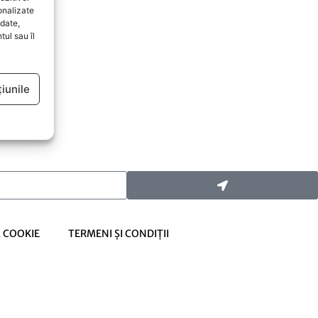
onalizate
date,
ul sau îl
iunile
Ă COOKIE
TERMENI ȘI CONDIȚII