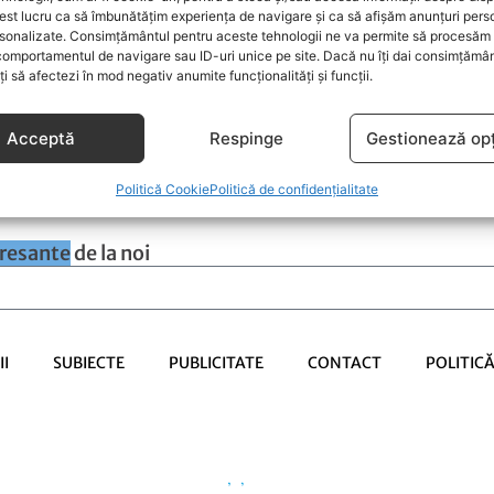
 de mult personalitatea și ne
st lucru ca să îmbunătățim experiența de navigare și ca să afișăm anunțuri pers
sonalizate. Consimțământul pentru aceste tehnologii ne va permite să procesăm 
ează comportamentul în societate.
comportamentul de navigare sau ID-uri unice pe site. Dacă nu îți dai consimțământ
l ați observat și voi că nativii
oți să afectezi în mod negativ anumite funcționalități și funcții.
 ...
Acceptă
Respinge
Gestionează opț
Politică Cookie
Politică de confidențialitate
eresante
de la noi
I
SUBIECTE
PUBLICITATE
CONTACT
POLITIC