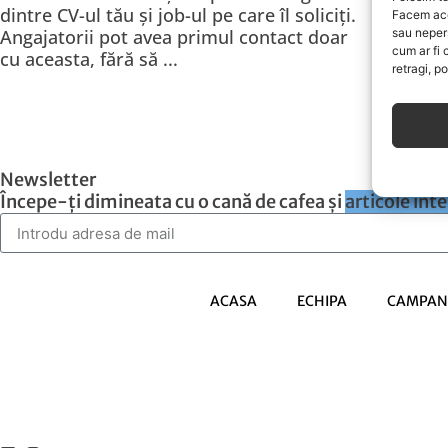
dintre CV-ul tău și job-ul pe care îl soliciți.
Facem ace
sau neper
Angajatorii pot avea primul contact doar
cum ar fi 
cu aceasta, fără să ...
retragi, p
Newsletter
Începe-ți dimineata cu o cană de cafea și
articole int
ACASA
ECHIPA
CAMPANI