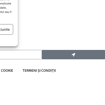
onalizate
date,
ul sau îl
iunile
Ă COOKIE
TERMENI ȘI CONDIȚII