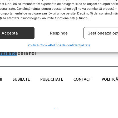
st lucru ca să îmbunătățim experiența de navigare și ca să afișăm anunțuri pers
sonalizate. Consimțământul pentru aceste tehnologii ne va permite să procesăm 
comportamentul de navigare sau ID-uri unice pe site. Dacă nu îți dai consimțământ
oți să afectezi în mod negativ anumite funcționalități și funcții.
Acceptă
Respinge
Gestionează opț
Politică Cookie
Politică de confidențialitate
eresante
de la noi
I
SUBIECTE
PUBLICITATE
CONTACT
POLITIC