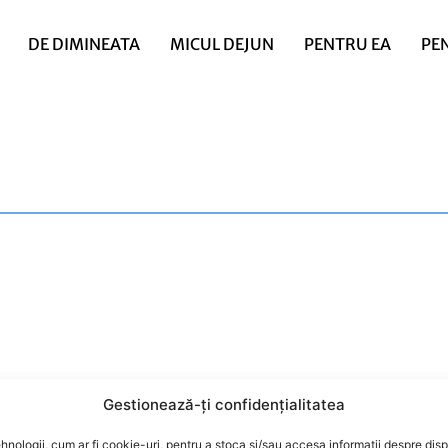
DE DIMINEATA
MICUL DEJUN
PENTRU EA
PE
Gestionează-ți confidențialitatea
hnologii, cum ar fi cookie-uri, pentru a stoca și/sau accesa informații despre disp