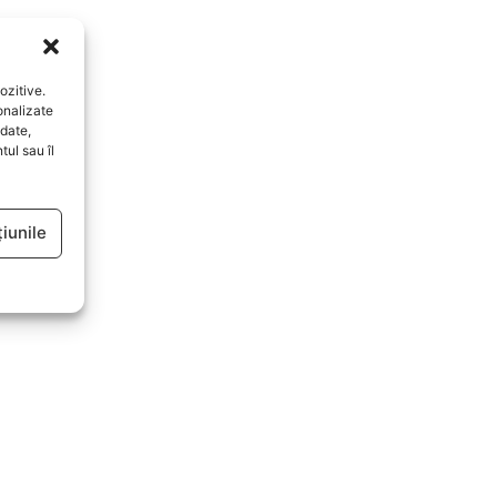
ozitive.
onalizate
date,
ul sau îl
iunile