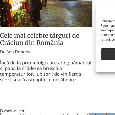
Folosim te
Facem ace
sau neper
Cele mai celebre târguri de
cum ar fi 
retragi, p
Crăciun din România
De
Ada Dondoș
Încă de la primii fulgi care ating pământul
și până la scăderea bruscă a
temperaturilor, iubitorii de vin fiert și
scorțișoară așteaptă cu nerăbdare ...
Newsletter