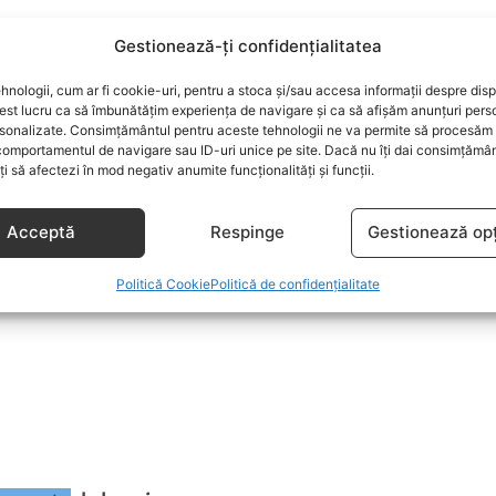
Gestionează-ți confidențialitatea
hnologii, cum ar fi cookie-uri, pentru a stoca și/sau accesa informații despre disp
st lucru ca să îmbunătățim experiența de navigare și ca să afișăm anunțuri pers
sonalizate. Consimțământul pentru aceste tehnologii ne va permite să procesăm 
comportamentul de navigare sau ID-uri unice pe site. Dacă nu îți dai consimțământ
oți să afectezi în mod negativ anumite funcționalități și funcții.
Acceptă
Respinge
Gestionează opț
Politică Cookie
Politică de confidențialitate