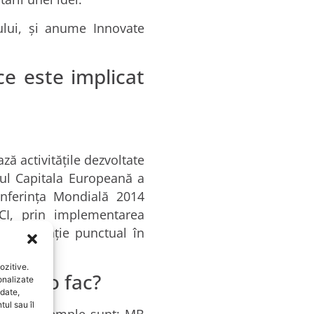
ului, și anume Innovate
ce este implicat
ă activitățile dezvoltate
ul Capitala Europeană a
onferința Mondială 2014
JCI, prin implementarea
din Federație punctual în
ozitive.
ezi că o fac?
onalizate
date,
ul sau îl
. Câteva exemple sunt: MB