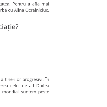
itatea. Pentru a afla mai
rbă cu Alina Ocrainiciuc,
ciație?
 tinerilor progresivi. În
erea celui de a-l Doilea
vel mondial suntem peste