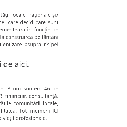
ății locale, naționale și/
cei care decid care sunt
lementează în funcție de
 la construirea de fântâni
ientizare asupra risipei
 de aici.
tare. Acum suntem 46 de
 financiar, consultanță.
ățile comunității locale,
litatea. Toți membrii JCI
 vieții profesionale.