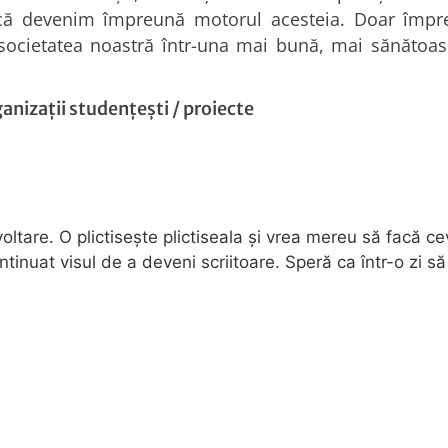
 că devenim împreună motorul acesteia. Doar împ
ocietatea noastră într-una mai bună, mai sănătoasă 
.
anizații studențești
/
proiecte
tare. O plictisește plictiseala și vrea mereu să facă c
ntinuat visul de a deveni scriitoare. Speră ca într-o zi să 