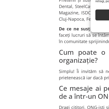
retragi, p
Dental, SteelCase, Schoo
Magazine, ISDC, Valenti
Cluj-Napoca, Federația 
De ce ne susțin?
Motiv
faceți lucruri să se înt
în comunitate sprijinindu
Cum poate o p
organizație?
Simplu! Îi invităm să 
prietenească iar dacă pri
Ce mesaje ai pe
de a într-un O
Dragi cititori, ONG-iști