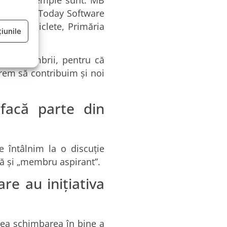
, Elvsoft, Today Software
u de Biciclete, Primăria
iunile
 voi, membrii, pentru că
vrem să contribuim și noi
facă parte din
e întâlnim la o discuție
 că și „membru aspirant”.
re au inițiativa
crea schimbarea în bine a