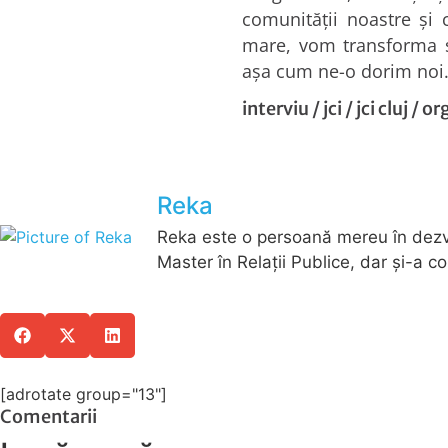
comunității noastre și
mare, vom transforma s
așa cum ne-o dorim noi
interviu
/
jci
/
jci cluj
/
org
Reka
Reka este o persoană mereu în dezvol
Master în Relaţii Publice, dar şi-a co
[adrotate group="13"]
Comentarii