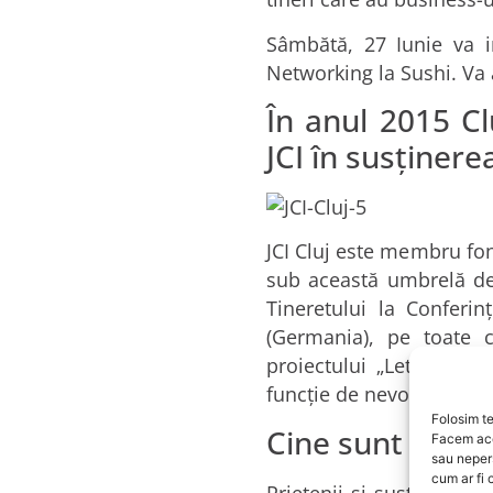
Sâmbătă, 27 Iunie va i
Networking la Sushi. Va
În anul 2015 Cl
JCI în susținere
JCI Cluj este membru fon
sub această umbrelă de
Tineretului la Conferi
(Germania), pe toate c
proiectului „Let’s Share
funcție de nevoi.
Folosim te
Cine sunt cei car
Facem ace
sau neper
cum ar fi 
Prietenii și susținători