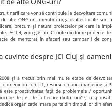
rit de alte ONG-uri?
ru tinerii care vor să contribuie la dezvoltare comunit
ă de alte ONG-uri, membrii organizației locale sunt 
plicare, precum și natura proiectelor pe care le imp
ocale. Astfel, vom găsi în JCI-urile din lume proiecte de
iecte de mentorat în afaceri sau campanii de conșt
cuvinte despre JCI Cluj și oamenii
 în 2008 și a trecut prin mai multe etape de dezvol
n domenii precum: IT, resurse umane, marketing și PR,
ă este proactivitatea față de problemele / oportunit
ncepe de jos, de la fiecare dintre noi” și responsabi
i dedică organizației mare parte din timpul lor din afara