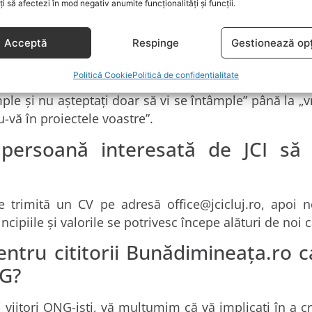
oți să afectezi în mod negativ anumite funcționalități și funcții.
l of public health, Refresh Print, Daisler Print House
n Valcauan – Țuica de Badacin, Macademian, Registr
Acceptă
Respinge
Gestionează opț
Share.
Politică Cookie
Politică de confidențialitate
ele sunt diverse: de la „pur și simplu ne place de
âmple și nu așteptați doar să vi se întâmple” până la „
-vă în proiectele voastre”.
ersoană interesată de JCI să 
ne trimită un CV pe adresă
office@jcicluj.ro
, apoi n
ncipiile și valorile se potrivesc începe alături de noi
ntru cititorii Bunădimineața.ro ca
NG?
 și viitori ONG-iști, vă mulțumim că vă implicați în a 