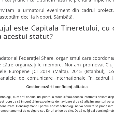
nvităm la următorul eveniment din cadrul proiect
 așteptăm deci la Nobori, Sâmbătă.
ujul este Capitala Tineretului, cu 
a acestui statut?
dator al Federației Share, organismul care coordoneaz
 către organizațiile membre. Noi am promovat Cluj
nțele Europene JCI 2014 (Malta), 2015 (Istanbul), C
analele de comunicare internaționale în cadrul 
 Cluj”, prin suport și sprijin continuu al colegilor 
Gestionează-ți confidențialitatea
hnologii, cum ar fi cookie-uri, pentru a stoca și/sau accesa informații despre disp
e susțin inițiativele JCI și de ce cr
st lucru ca să îmbunătățim experiența de navigare și ca să afișăm anunțuri pers
sonalizate. Consimțământul pentru aceste tehnologii ne va permite să procesăm 
comportamentul de navigare sau ID-uri unice pe site. Dacă nu îți dai consimțământ
i JCI sunt partenerii și sponsorii proiectelor noastre