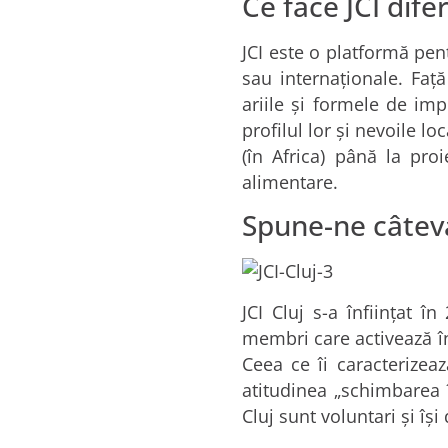
Ce face JCI dife
JCI este o platformă pent
sau internaționale. Faț
ariile și formele de im
profilul lor și nevoile l
(în Africa) până la pro
alimentare.
Spune-ne câteva 
JCI Cluj s-a înființat
membri care activează î
Ceea ce îi caracterizeaz
atitudinea „schimbarea î
Cluj sunt voluntari și îș