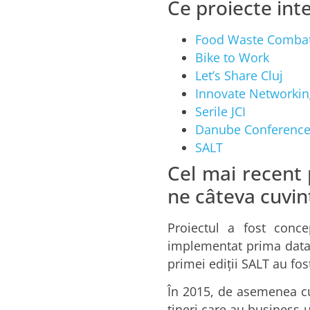
Ce proiecte inte
Food Waste Comba
Bike to Work
Let’s Share Cluj
Innovate Networkin
Serile JCI
Danube Conferenc
SALT
Cel mai recent 
ne câteva cuvin
Proiectul a fost conc
implementat prima data î
primei ediții SALT au fos
În 2015, de asemenea cu 
tineri care au business-u