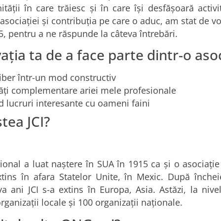
ății în care trăiesc și în care își desfășoară activ
asociației și contribuția pe care o aduc, am stat de vo
5, pentru a ne răspunde la câteva întrebări.
ția ta de a face parte dintr-o aso
liber într-un mod constructiv
ități complementare ariei mele profesionale
d lucruri interesante cu oameni faini
tea JCI?
onal a luat naștere în SUA în 1915 ca și o asociație a
xtins în afara Statelor Unite, în Mexic. După închei
va ani JCI s-a extins în Europa, Asia. Astăzi, la ni
anizații locale și 100 organizații naționale.