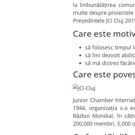
la îmbunătățirea comunit
multe despre proiectele 
Președintele JCI Cluj 201
Care este motiva
să folosesc timpul 
să îmi dezvolt abil
să mă distrez făcân
Care este poves
Junior Chamber Internati
1944, organizația s-a e
Război Mondial, în câți
200,000 membri, 5,000 org