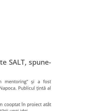
ste SALT, spune-
h mentoring” și a fost
Napoca. Publicul țintă al
m cooptat în proiect atât
ării unei idei.