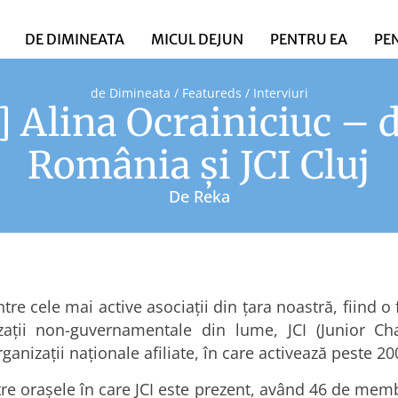
DE DIMINEATA
MICUL DEJUN
PENTRU EA
PE
de Dimineata
/
Featureds
/
Interviuri
] Alina Ocrainiciuc – 
România și JCI Cluj
De
Reka
re cele mai active asociații din țara noastră, fiind o f
ații non-guvernamentale din lume, JCI (Junior Cha
ganizații naționale afiliate, în care activează peste 
tre orașele în care JCI este prezent, având 46 de memb