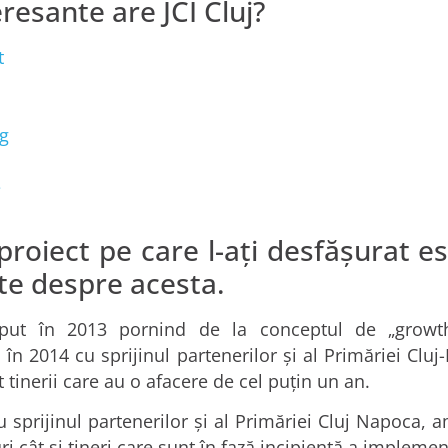
resante are JCI Cluj?
t
g
e
proiect pe care l-ați desfășurat e
te despre acesta.
eput în 2013 pornind de la conceptul de „growt
n 2014 cu sprijinul partenerilor și al Primăriei Cluj-
t tinerii care au o afacere de cel puțin un an.
sprijinul partenerilor și al Primăriei Cluj Napoca, a
ri cât și tineri care sunt în fază incipientă a implement