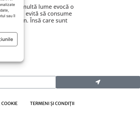
onalizate
i, tot mai multă lume evocă o
date,
a gluten și evită să consume
ul sau îl
e îl conțin. Însă care sunt
.
iunile
Ă COOKIE
TERMENI ȘI CONDIȚII