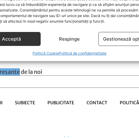
st lucru ca să îmbunătățim experiența de navigare și ca să afișăm anunțuri pers
În ultimii an
comun este cel mai cunoscut în
sonalizate. Consimțământul pentru aceste tehnologii ne va permite să procesăm 
intoleranță l
a, deși există mult mai multe
comportamentul de navigare sau ID-uri unice pe site. Dacă nu îți dai consimțământ
produsele car
 de grâu la nivel mondial. Pâinea
oți să afectezi în mod negativ anumite funcționalități și funcții.
problemele ..
rodusele de patiserie ...
Acceptă
Respinge
Gestionează opț
Politică Cookie
Politică de confidențialitate
eresante
de la noi
I
SUBIECTE
PUBLICITATE
CONTACT
POLITIC