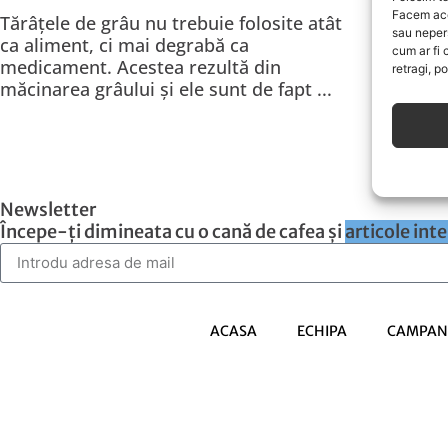
Facem ace
Tărâțele de grâu nu trebuie folosite atât
Grâul 
sau neper
ca aliment, ci mai degrabă ca
Români
cum ar fi 
medicament. Acestea rezultă din
soiuri
retragi, p
măcinarea grâului și ele sunt de fapt ...
albă, p
Newsletter
Începe-ți dimineata cu o cană de cafea și
articole int
ACASA
ECHIPA
CAMPANI