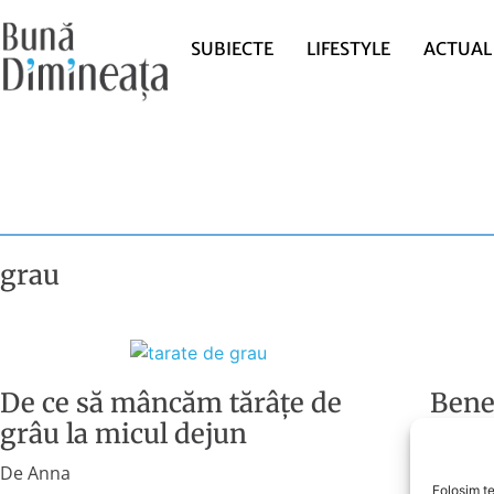
SUBIECTE
LIFESTYLE
ACTUAL
grau
De ce să mâncăm tărâțe de
Benef
grâu la micul dejun
pent
De
Anna
De
Ann
Folosim te