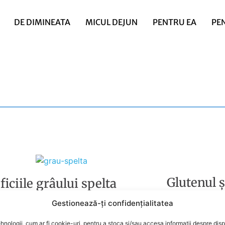
DE DIMINEATA
MICUL DEJUN
PENTRU EA
PE
Glutenul ș
iciile grâului spelta
acesta
ru organism
Gestionează-ți confidențialitatea
De
Anca
a
hnologii, cum ar fi cookie-uri, pentru a stoca și/sau accesa informații despre disp