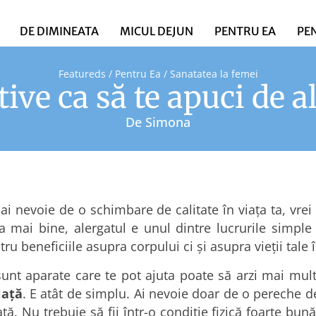
DE DIMINEATA
MICUL DEJUN
PENTRU EA
PE
Featureds
/
Pentru Ea
/
Sanatatea la femei
ive ca să te apuci de a
De
Simona
 ai nevoie de o schimbare de calitate în viaţa ta, vre
ra mai bine, alergatul e unul dintre lucrurile simpl
u beneficiile asupra corpului ci şi asupra vieţii tale 
sunt aparate care te pot ajuta poate să arzi mai mul
iaţă
. E atât de simplu. Ai nevoie doar de o pereche d
. Nu trebuie să fii într-o condiţie fizică foarte bună.