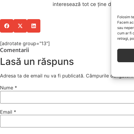
interesează tot ce ţine de dezvolta
Folosim te
Facem ace
sau neper
cum ar fi 
retragi, p
[adrotate group="13"]
Comentarii
Lasă un răspuns
Adresa ta de email nu va fi publicată.
Câmpurile obligatori
Nume
*
Email
*