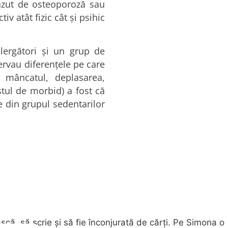
scăzut de osteoporoză sau
v atât fizic cât şi psihic
ergători şi un grup de
ervau diferenţele pe care
mâncatul, deplasarea,
estul de morbid) a fost că
e din grupul sedentarilor
că, să scrie şi să fie înconjurată de cărţi. Pe Simona o