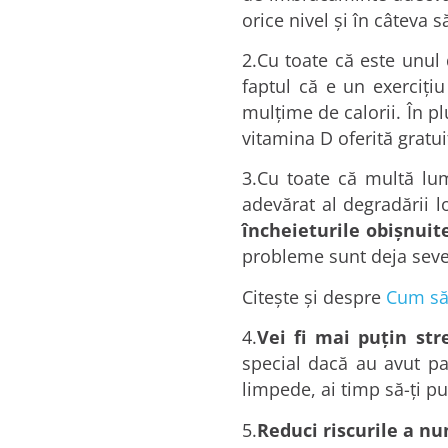
orice nivel şi în câteva 
2.Cu toate că este unul 
faptul că e un exerciţiu
mulţime de calorii. În pl
vitamina D oferită gratui
3.Cu toate că multă lu
adevărat al degradării l
încheieturile obişnuit
probleme sunt deja severe
Citeşte şi despre
Cum să 
4.
Vei fi mai puţin str
special dacă au avut pa
limpede, ai timp să-ţi pu
5.
Reduci riscurile a nu