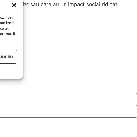
e voluntariat sau care au un impact social ridicat.
ozitive.
onalizate
date,
ul sau îl
iunile