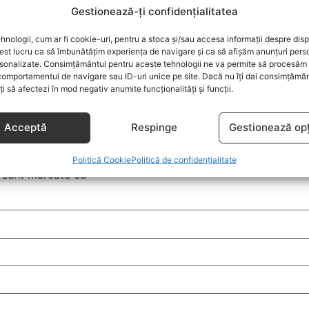
rea personală, îi plac proiectele faine, în special cele d
Gestionează-ți confidențialitatea
hnologii, cum ar fi cookie-uri, pentru a stoca și/sau accesa informații despre disp
st lucru ca să îmbunătățim experiența de navigare și ca să afișăm anunțuri pers
sonalizate. Consimțământul pentru aceste tehnologii ne va permite să procesăm 
comportamentul de navigare sau ID-uri unice pe site. Dacă nu îți dai consimțământ
oți să afectezi în mod negativ anumite funcționalități și funcții.
Acceptă
Respinge
Gestionează opț
Politică Cookie
Politică de confidențialitate
i sunt marcate cu
*