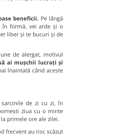
ase beneficii.
Pe lângă
i în formă, vei arde şi o
r liber şi te bucuri şi de
une de alergat, motivul
ă ai muşchii lucraţi şi
mai înaintată când aceste
arcinile de zi cu zi, în
porneşti ziua cu o minte
la primele ore ale zilei.
od frecvent au risc scăzut