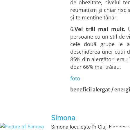
de obezitate, nivelul te
reumatism şi chiar risc s
şi te menţine tânăr.
6.
Vei trăi mai mult.
U
persoane cu un stil de v
cele două grupe le a
deschiderea unei cutii de
85% din alergători erau 
doar 66% mai trăiau.
foto
beneficii alergat
/
energ
Simona
Simona locuieşte în Cluj-Napoca şi