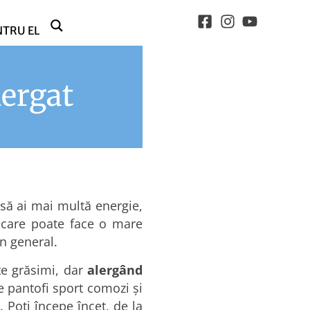
NTRU EL
lergat
i să ai mai multă energie,
e care poate face o mare
în general.
te grăsimi, dar
alergând
e pantofi sport comozi şi
 Poţi începe încet, de la