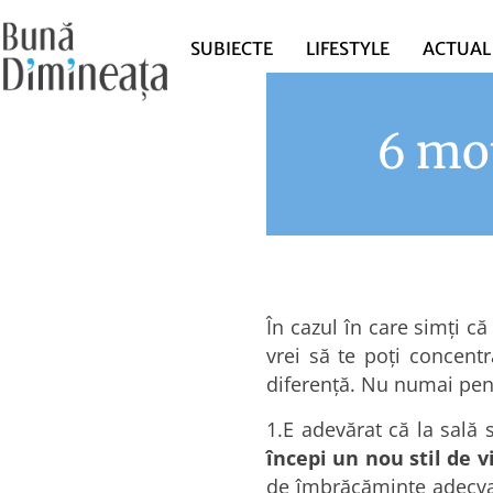
SUBIECTE
LIFESTYLE
ACTUAL
6 mot
În cazul în care simţi că
vrei să te poţi concent
diferenţă. Nu numai pentr
1.E adevărat că la sală 
începi un nou stil de v
de îmbrăcăminte adecvată