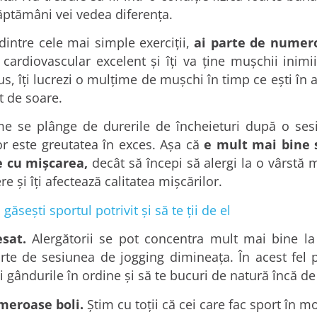
săptămâni vei vedea diferenţa.
dintre cele mai simple exerciţii,
ai parte de numero
 cardiovascular excelent şi îţi va ţine muşchii inimi
us, îţi lucrezi o mulţime de muşchi în timp ce eşti în ae
t de soare.
me se plânge de durerile de încheieturi după o sesi
or este greutatea în exces. Aşa că
e mult mai bine s
e cu mişcarea,
decât să începi să alergi la o vârstă 
 şi îţi afectează calitatea mişcărilor.
găseşti sportul potrivit şi să te ţii de el
esat.
Alergătorii se pot concentra mult mai bine la s
rte de sesiunea de jogging dimineaţa. În acest fel 
i gândurile în ordine şi să te bucuri de natură încă de 
meroase boli.
Ştim cu toţii că cei care fac sport în m