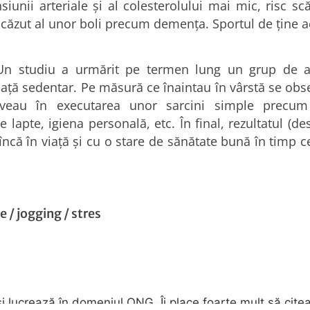
nsiunii arteriale şi al colesterolului mai mic, risc 
căzut al unor boli precum demenţa. Sportul de ţine acti
n studiu a urmărit pe termen lung un grup de al
iaţă sedentar. Pe măsură ce înaintau în vârstă se obs
veau în executarea unor sarcini simple precum 
 lapte, igiena personală, etc. În final, rezultatul (d
încă în viaţă şi cu o stare de sănătate bună în timp c
ie
/
jogging
/
stres
 lucrează în domeniul ONG. Îi place foarte mult să citeas