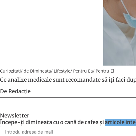
Curiozitati
/
de Dimineata
/
Lifestyle
/
Pentru Ea
/
Pentru El
Ce analize medicale sunt recomandate să îți faci dup
De
Redacție
Newsletter
Începe-ți dimineata cu o cană de cafea și
articole int