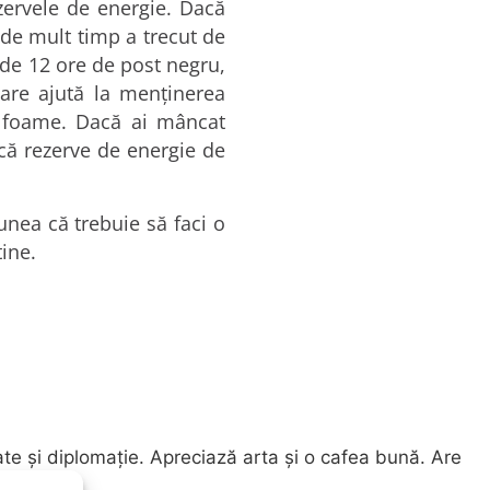
zervele de energie. Dacă
 de mult timp a trecut de
 de 12 ore de post negru,
care ajută la menținerea
de foame. Dacă ai mâncat
ncă rezerve de energie de
unea că trebuie să faci o
tine.
ate și diplomație. Apreciază arta și o cafea bună. Are