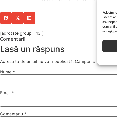
Folosim te
Facem ace
sau neper
cum ar fi 
retragi, p
[adrotate group="13"]
Comentarii
Lasă un răspuns
Adresa ta de email nu va fi publicată.
Câmpurile obligatori
Nume
*
Email
*
Comentariu
*