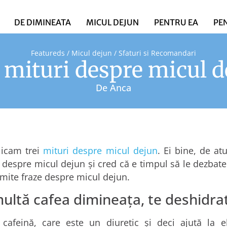
DE DIMINEATA
MICUL DEJUN
PENTRU EA
PE
Featureds
/
Micul dejun
/
Sfaturi si Recomandari
 mituri despre micul 
De
Anca
licam trei
mituri despre micul dejun
. Ei bine, de a
 despre micul dejun și cred că e timpul să le dezbate
umite fraze despre micul dejun.
ultă cafea dimineața, te deshidra
cafeină, care este un diuretic și deci ajută la el