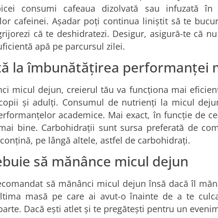
icei consumi cafeaua dizolvată sau infuzată în
or cafeinei. Așadar poți continua liniștit să te buc
grijorezi că te deshidratezi. Desigur, asigură-te că n
uficientă apă pe parcursul zilei.
tă la îmbunătățirea performanței
i micul dejun, creierul tău va funcționa mai eficien
copii și adulți. Consumul de nutrienți la micul deju
erformanțelor academice. Mai exact, în funcție de c
mai bine. Carbohidrații sunt sursa preferată de combu
conțină, pe lângă altele, astfel de carbohidrați.
ebuie să mănânce micul dejun
 recomandat să mănânci micul dejun însă dacă îl mă
ltima masă pe care ai avut-o înainte de a te culca
arte. Dacă ești atlet și te pregătești pentru un evenim