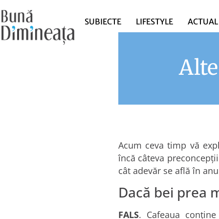
SUBIECTE
LIFESTYLE
ACTUAL
Alte
Acum ceva timp vă exp
încă câteva preconcepții
cât adevăr se află în an
Dacă bei prea m
FALS
. Cafeaua conține 