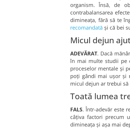
organism. Însă, de ob
contrabalansarea efectel
dimineața, fără să te în
recomandată
și că bei s
Micul dejun aju
ADEVĂRAT
. Dacă mănânc
în mai multe studii pe 
proceselor mentale și p
poți gândi mai ușor și 
micul dejun ar trebui să 
Toată lumea tr
FALS
. Într-adevăr este
câțiva factori precum u
dimineața și așa mai dep