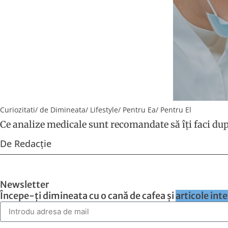
Curiozitati
/
de Dimineata
/
Lifestyle
/
Pentru Ea
/
Pentru El
Ce analize medicale sunt recomandate să îți faci dup
De
Redacție
Newsletter
Începe-ți dimineata cu o cană de cafea și
articole int