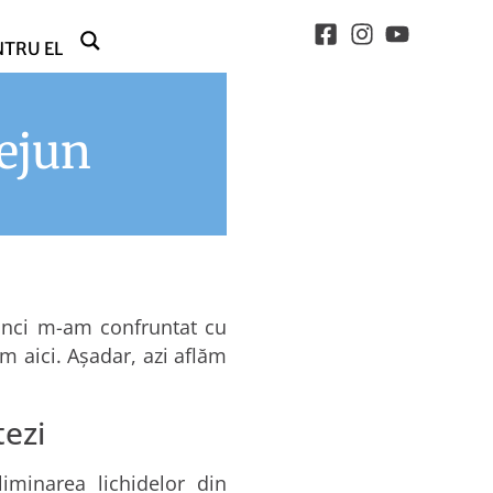
NTRU EL
dejun
tunci m-am confruntat cu
m aici. Așadar, azi aflăm
tezi
iminarea lichidelor din