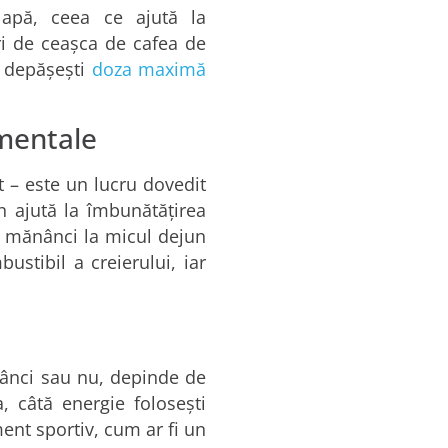
 apă, ceea ce ajută la
uri de ceașca de cafea de
u depășești
doza maximă
 mentale
t – este un lucru dovedit
n ajută la îmbunătățirea
e mănânci la micul dejun
stibil a creierului, iar
nânci sau nu, depinde de
, câtă energie folosești
ent sportiv, cum ar fi un