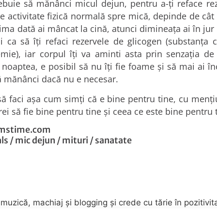
ebuie să mănânci micul dejun, pentru a-ți reface re
e activitate fizică normală spre mică, depinde de cât
ima dată ai mâncat la cină, atunci dimineața ai în jur
 ca să îți refaci rezervele de glicogen (substanța 
emie), iar corpul îți va aminti asta prin senzația 
noaptea, e posibil să nu îți fie foame și să mai ai î
ă mănânci dacă nu e necesar.
 să faci așa cum simți că e bine pentru tine, cu menți
rei să fie bine pentru tine și ceea ce este bine pentru 
mstime.com
als
/
mic dejun
/
mituri
/
sanatate
zică, machiaj și blogging și crede cu tărie în pozitivit
ru fiecare stare sufletească.