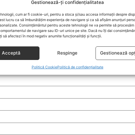
Gestionează-ți confidențialitatea
hnologii, cum ar fi cookie-uri, pentru a stoca și/sau accesa informații despre disp
st lucru ca să îmbunătățim experiența de navigare și ca să afișăm anunțuri pers
sonalizate. Consimțământul pentru aceste tehnologii ne va permite să procesăm 
comportamentul de navigare sau ID-uri unice pe site. Dacă nu îți dai consimțământ
oți să afectezi în mod negativ anumite funcționalități și funcții.
Acceptă
Respinge
Gestionează opț
Politică Cookie
Politică de confidențialitate
i sunt marcate cu
*