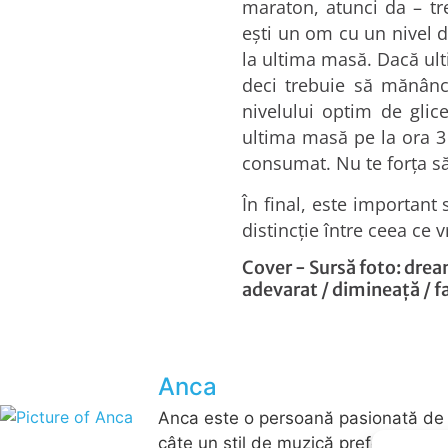
maraton, atunci da – tr
ești un om cu un nivel d
la ultima masă. Dacă ult
deci trebuie să mănânci
nivelului optim de glic
ultima masă pe la ora 3 
consumat. Nu te forța s
În final, este important
distincție între ceea ce v
Cover - Sursă foto:
drea
adevarat
/
dimineață
/
f
Anca
Anca este o persoană pasionată de mu
câte un stil de muzică preferat pent