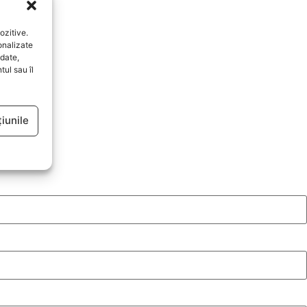
ozitive.
onalizate
date,
ul sau îl
iunile